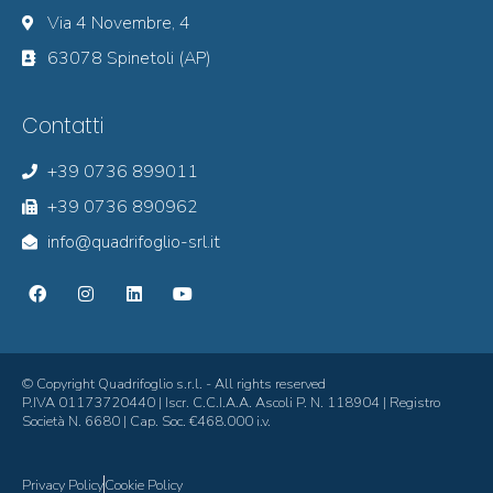
Via 4 Novembre, 4
63078 Spinetoli (AP)
Contatti
+39 0736 899011
+39 0736 890962
info@quadrifoglio-srl.it
© Copyright Quadrifoglio s.r.l. - All rights reserved
P.IVA 01173720440 | Iscr. C.C.I.A.A. Ascoli P. N. 118904 | Registro
Società N. 6680 | Cap. Soc. €468.000 i.v.
Privacy Policy
Cookie Policy