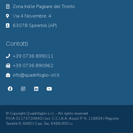
Zona Ind.le Pagliare del Tronto
Via 4 Novembre, 4
63078 Spinetoli (AP)
Contatti
+39 0736 899011
+39 0736 890962
info@quadrifoglio-srl.it
© Copyright Quadrifoglio s.r.l. - All rights reserved
P.IVA 01173720440 | Iscr. C.C.I.A.A. Ascoli P. N. 118904 | Registro
Società N. 6680 | Cap. Soc. €468.000 i.v.