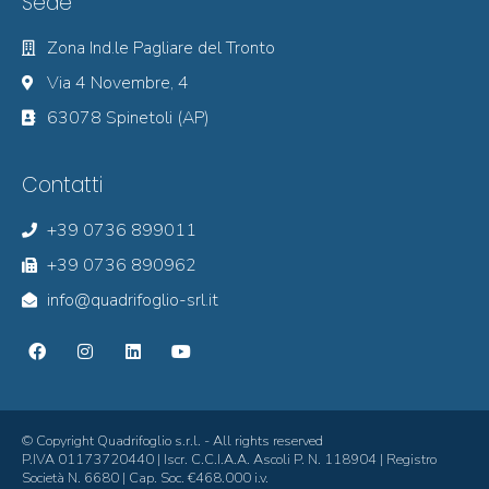
Sede
Zona Ind.le Pagliare del Tronto
Via 4 Novembre, 4
63078 Spinetoli (AP)
Contatti
+39 0736 899011
+39 0736 890962
info@quadrifoglio-srl.it
© Copyright Quadrifoglio s.r.l. - All rights reserved
P.IVA 01173720440 | Iscr. C.C.I.A.A. Ascoli P. N. 118904 | Registro
Società N. 6680 | Cap. Soc. €468.000 i.v.