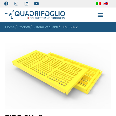
Home
/
Prodotti
/
Sistemi Vaglianti
/
TIPO SH-2